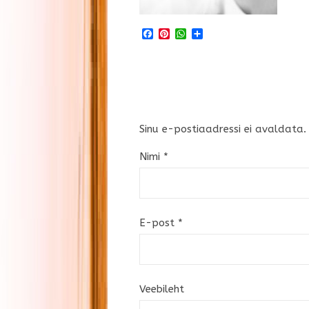
Facebook
Pinterest
WhatsApp
Share
Sinu e-postiaadressi ei avaldata.
Nimi
*
E-post
*
Veebileht