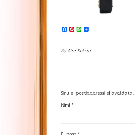
Facebook
Pinterest
WhatsApp
Share
By
Aire Kutsar
Sinu e-postiaadressi ei avaldata.
Nimi
*
E-post
*