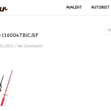
AVALEHT
AUTORIST
-l16004TBICJSF
01.2021
/
No Comments