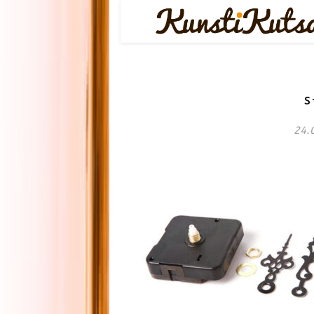
s
24.