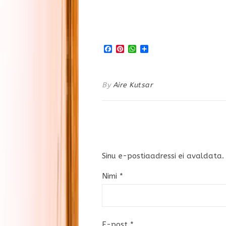
Facebook
Pinterest
WhatsApp
Share
By
Aire Kutsar
Sinu e-postiaadressi ei avaldata.
Nimi
*
E-post
*