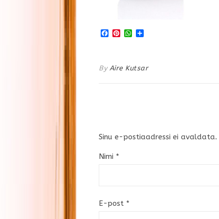
Facebook
Pinterest
WhatsApp
Share
By
Aire Kutsar
Sinu e-postiaadressi ei avaldata.
Nimi
*
E-post
*