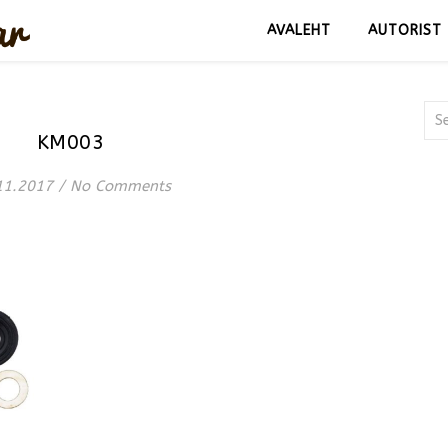
AVALEHT
AUTORIST
KM003
11.2017
/
No Comments