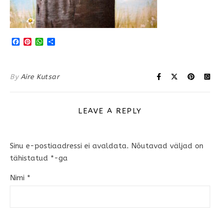
Facebook
Pinterest
WhatsApp
Share
By
Aire Kutsar
LEAVE A REPLY
Sinu e-postiaadressi ei avaldata.
Nõutavad väljad on
tähistatud
*
-ga
Nimi
*