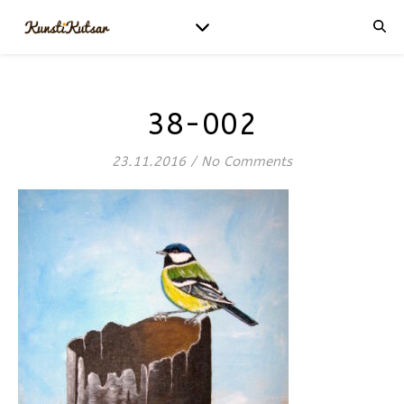
38-002
23.11.2016
/
No Comments