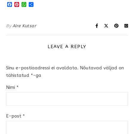
Facebook
Pinterest
WhatsApp
Share
By
Aire Kutsar
LEAVE A REPLY
Sinu e-postiaadressi ei avaldata.
Nõutavad väljad on
tähistatud
*
-ga
Nimi
*
E-post
*