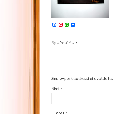
Facebook
Pinterest
WhatsApp
Share
By
Aire Kutsar
Sinu e-postiaadressi ei avaldata.
Nimi
*
E-post
*